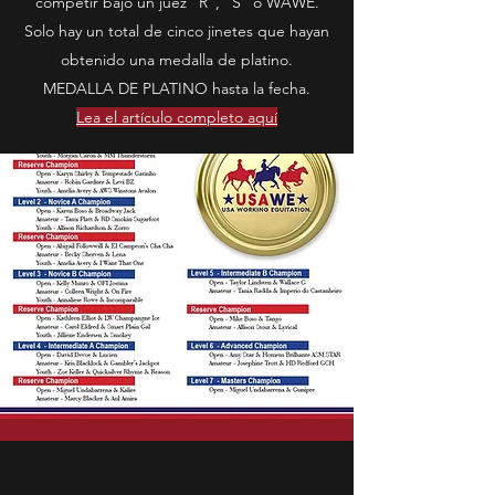
competir bajo un juez “R”, “S” o WAWE.
Solo hay un total de cinco jinetes que hayan
obtenido una medalla de platino.
MEDALLA DE PLATINO hasta la fecha.
Lea el artículo completo aquí