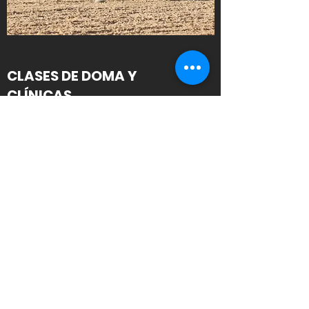
CLASES DE DOMA Y
CLÍNICAS
Aprende de Grand Prix doma jinete
Miguel Undabarrena.
Abierto para todos los niveles, razas y
edades.
Más
¡Ponte en contacto para saber cómo
podemos ayudarte!
Contáctame